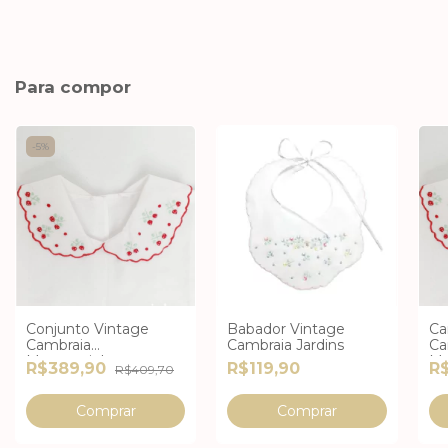
Para compor
-
5
%
Conjunto Vintage
Babador Vintage
Ca
Cambraia
Cambraia Jardins
Ca
Moranguinhos
Mo
R$389,90
R$119,90
R$
R$409,70
Comprar
Comprar