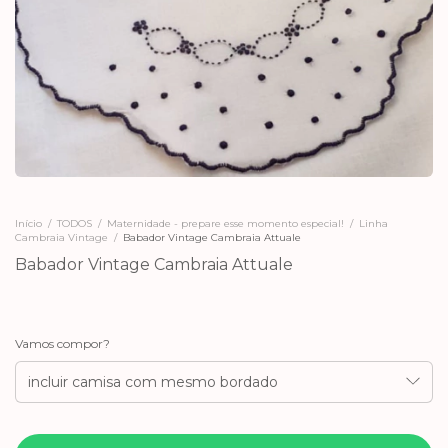
Início
/
TODOS
/
Maternidade - prepare esse momento especial!
/
Linha
Cambraia Vintage
/
Babador Vintage Cambraia Attuale
Babador Vintage Cambraia Attuale
Vamos compor?